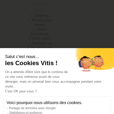
Useful
links
Delivery
chevron_right
Resell your
chevron_right
wines
Wine
chevron_right
Concierge
Vitis team
chevron_right
Contact us
chevron_right
My account
chevron_right
Blog
chevron_right
Salut c'est nous...
les Cookies Vitis !
On a attendu d'être sûrs que le contenu de
ce site vous intéresse avant de vous
déranger, mais on aimerait bien vous accompagner pendant votre
visite...
C'est OK pour vous ?
Alcohol abuse is dangerous for your health, consume in
Voici pourquoi nous utilisons des cookies.
moderation
Partage de données avec Google
Terms of Sales
Statistiques et audience