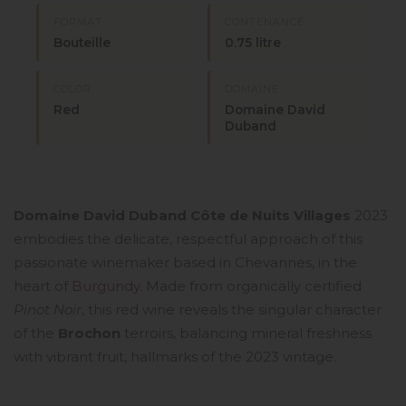
FORMAT
CONTENANCE
Bouteille
0.75 litre
COLOR
DOMAINE
Red
Domaine David
Duband
Domaine David Duband
Côte de Nuits Villages
2023
embodies the delicate, respectful approach of this
passionate winemaker based in Chevannes, in the
heart of
Burgundy
. Made from organically certified
Pinot Noir
, this red wine reveals the singular character
of the
Brochon
terroirs, balancing mineral freshness
with vibrant fruit, hallmarks of the 2023 vintage.