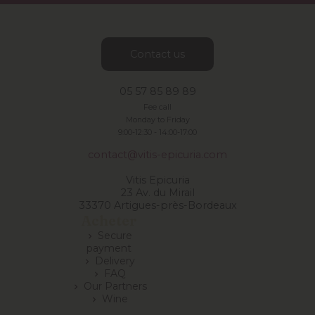
Contact us
05 57 85 89 89
Fee call
Monday to Friday
9:00-12:30 -
14:00-17:00
contact@vitis-epicuria.com
Vitis Epicuria
23 Av. du Mirail
33370 Artigues-près-Bordeaux
Acheter
Secure
chevron_right
payment
Delivery
chevron_right
FAQ
chevron_right
Our Partners
chevron_right
Wine
chevron_right