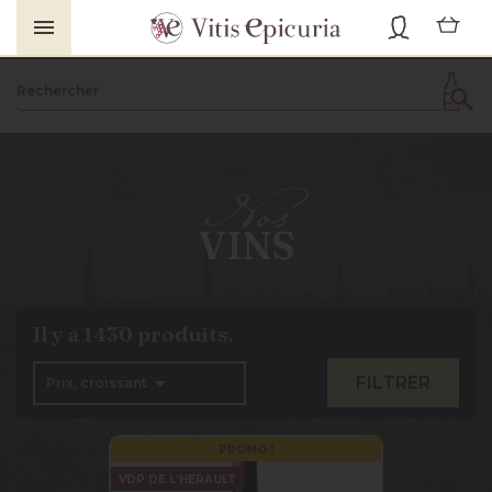

VINS
Il y a 1430 produits.

FILTRER
Prix, croissant
PROMO !
VDP DE L'HERAULT