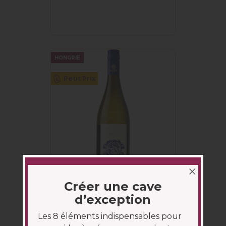
HONGRIE
Petit Prix
Créer une cave
DOMAINE APATSAGI
PANNONHALMI
d’exception
SAUVIGNON 2023
Les 8 éléments indispensables pour
Appellation :