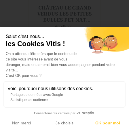
CHÂTEAU LE GRAND
VERDUS LES PETITES
BULLES PET NAT
BLANC...
Appellation :
VIN DE FRANCE PETILLANT
Couleur :
Effervescent
Salut c'est nous...
Prix
12,60 €
TTC
les Cookies Vitis !
On a attendu d'être sûrs que le contenu de
ce site vous intéresse avant de vous
déranger, mais on aimerait bien vous accompagner pendant votre
visite...
C'est OK pour vous ?
VIN DE FRANCE (RHONE)
Voici pourquoi nous utilisons des cookies.
Partage de données avec Google
Petit Prix
Statistiques et audience
Consentements certifiés par
Non merci
Je choisis
OK pour moi